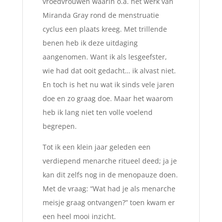
vroedvrouwen waarin o.a. het werk van
Miranda Gray rond de menstruatie
cyclus een plaats kreeg. Met trillende
benen heb ik deze uitdaging
aangenomen. Want ik als lesgeefster,
wie had dat ooit gedacht… ik alvast niet.
En toch is het nu wat ik sinds vele jaren
doe en zo graag doe. Maar het waarom
heb ik lang niet ten volle voelend
begrepen.
Tot ik een klein jaar geleden een
verdiepend menarche ritueel deed; ja je
kan dit zelfs nog in de menopauze doen.
Met de vraag: “Wat had je als menarche
meisje graag ontvangen?” toen kwam er
een heel mooi inzicht.