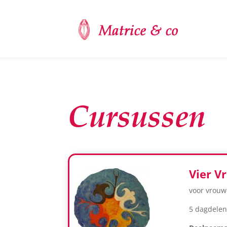
Cursussen
Vier V
voor vrou
5 dagdelen