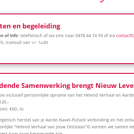
ten en begeleiding
n of info
: telefonisch of via sms naar 0478 44 74 59 of via
contactf
70,-/consult van +/- 1u30
ndende Samenwerking brengt Nieuw Lev
ssie inclusief persoonlijke opname van het Helend Verhaal en Aard
120,-
ies: €60,-/u
rgetisch herstel van je Aarde-Navel-Pulse© verbinding en het ont
onlijke “Helend Verhaal van Jouw Ontstaan”© vormen we samen e
aject naar jouw hernieuwde zijn.