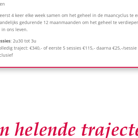
wen
erst 4 keer elke week samen om het geheel in de maancyclus te e
ndelijks gedurende 12 maanmaanden om het geheel te verdiepen
 in ons leven.
ssies
: 2u30 tot 3u
volledig traject: €340,- of eerste 5 sessies €115,- daarna €25,-/sessie
clusief
n helende traject