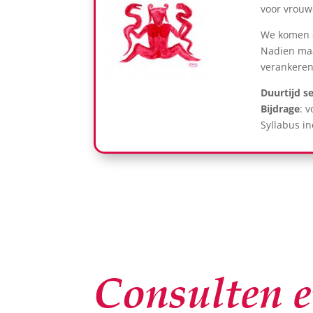
voor vrou
We komen e
Nadien maa
verankeren
Duurtijd se
Bijdrage
: 
Syllabus in
Consulten e