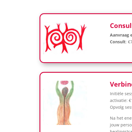
Consul
Aanvraag e
Consult
: €
Verbi
Initiële se
activatie: €
Opvolg sess
Na het ene
jouw perso
healingstr