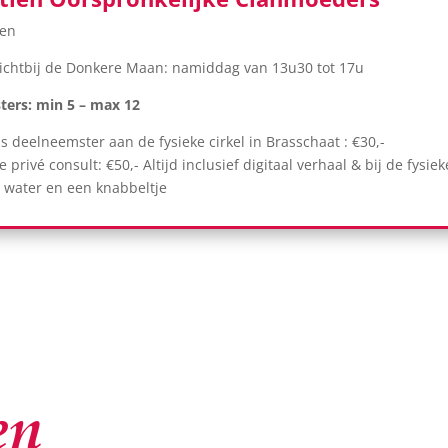
wen
chtbij de Donkere Maan: namiddag van 13u30 tot 17u
ers: min 5 – max 12
als deelneemster aan de fysieke cirkel in Brasscha
e privé consult: €50,- Altijd inclusief digitaal verhaal & bij de fysiek
, water en een knabbeltje
en