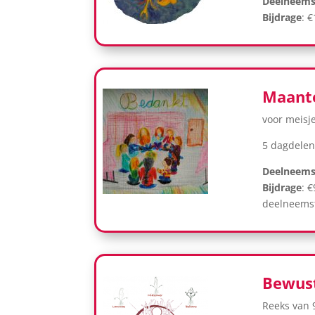
Deelneems
Bijdrage
: 
Maante
voor meisje
5 dagdelen
Deelneems
Bijdrage
: 
deelneemst
Bewust
Reeks van 9