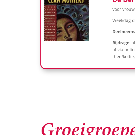
voor vrou
Weekdag di
Deelneemst
Bijdrage
: 
of via onlin
thee/koffie
Groeigroep