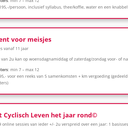
ters
: min 7 – max 12
€195,-/persoon, inclusief syllabus, thee/koffie, water en een knabbel
nt voor meisjes
s vanaf 11 jaar
 van 2u kan op woensdagnamiddag of zaterdag/zondag voor- of n
ters
: min 7 – max 12
€95,- voor een reeks van 5 samenkomsten + km vergoeding (gedeeld
ers)
 Cyclisch Leven het jaar rond©
 online sessies van ieder +/- 2u verspreid over een jaar: 1 basisse