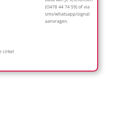
(O478 44 74 59) of via
sms/whatsapp/signal
aanvragen.
at : €30,-
e cirkel