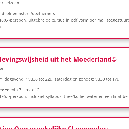
er seizoen.
 deelneemsters/deelnemers
€180,-/persoon,
uitgebreide cursus in pdf vorm per mail toegestuur
n
evingswijsheid uit het Moederland©
wen
rijdagavond: 19u30 tot 22u, zaterdag en zondag: 9u30 tot 17u
ters
: min 7 – max 12
€195,-/persoon, inclusief syllabus, thee/koffie, water en een knabbel
tien Oorspronkelijke Clanmoeders