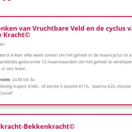
nken van Vruchtbare Veld en de cyclus 
e Kracht©
wen
erst 4 keer elke week samen om het geheel in de maancyclus te e
ndelijks gedurende 12 maanmaanden om het geheel te verdiepen
 in ons leven.
ssies
: 2u30 tot 3u
volledig traject: €340,- of eerste 5 sessies €115,- daarna €25,-/sessie
clusief
skracht-Bekkenkracht©