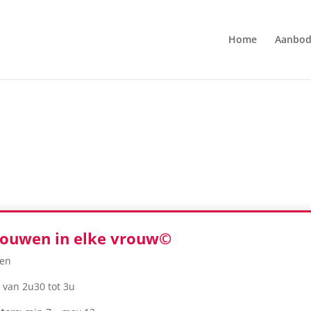
Home
Aanbo
rouwen in elke vrouw©
wen
 van 2u30 tot 3u