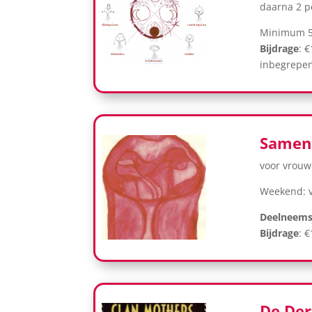
daarna 2 p
Minimum 5
Bijdrage
: 
inbegrepe
Samenl
voor vrou
Weekend: v
Deelneems
Bijdrage
: 
De Der