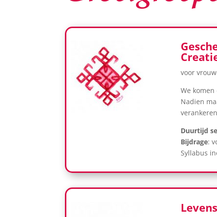
Gesche
Creati
voor vrou
We komen e
Nadien maa
verankeren
Duurtijd se
Bijdrage
: 
Syllabus in
Leven