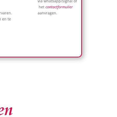
via whatsapp/signal of
het
contactformulier
rvaren.
aanvragen.
 en te
en