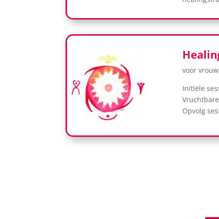
Healin
voor vrou
Initiële se
Vruchtbare 
Opvolg sess