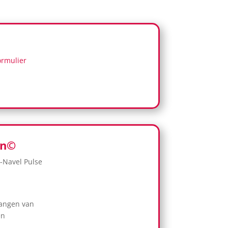
ormulier
en©
e-Navel Pulse
vangen van
en